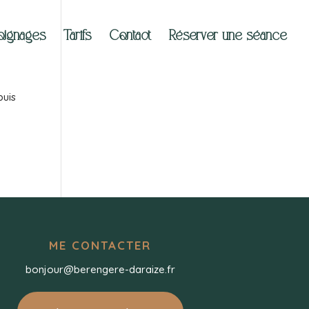
ignages
Tarifs
Contact
Réserver une séance
puis
ME CONTACTER
bonjour@berengere-daraize.fr