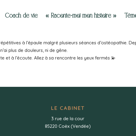
Coach de vie
« Raconte-moi mon histoire »
Témo
répétitives à l’épaule malgré plusieurs séances d’ostéopathie. De
n’ai plus de douleurs, ni de gêne.
e et à l’écoute. Allez à sa rencontre les yeux fermés 💫
LE CABINET
3 rue de la cour
85220 Coëx (Vendée)